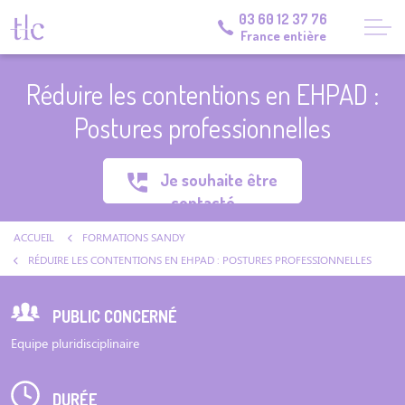
03 60 12 37 76
France entière
Réduire les contentions en EHPAD :
Postures professionnelles
Je souhaite être
contacté
ACCUEIL
FORMATIONS SANDY
RÉDUIRE LES CONTENTIONS EN EHPAD : POSTURES PROFESSIONNELLES
PUBLIC CONCERNÉ
Equipe pluridisciplinaire
DURÉE