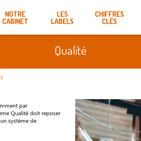
NOTRE
LES
CHIFFRES
CABINET
LABELS
CLÉS
Qualité
TÉ
amment par
tème Qualité doit reposer
r un système de