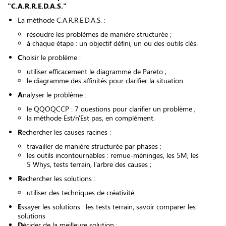
"C.A.R.R.E.D.A.S."
La méthode C.A.R.R.E.D.A.S. :
résoudre les problèmes de manière structurée ;
à chaque étape : un objectif défini, un ou des outils clés.
C
hoisir le problème :
utiliser efficacement le diagramme de Pareto ;
le diagramme des affinités pour clarifier la situation.
A
nalyser le problème :
le QQOQCCP : 7 questions pour clarifier un problème ;
la méthode Est/n'Est pas, en complément.
R
echercher les causes racines :
travailler de manière structurée par phases ;
les outils incontournables : remue-méninges, les 5M, les
5 Whys, tests terrain, l'arbre des causes ;
R
echercher les solutions :
utiliser des techniques de créativité
E
ssayer les solutions : les tests terrain, savoir comparer les
solutions
D
écider de la meilleure solution :