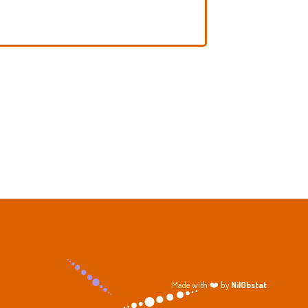
Made with ❤️ by
NilObstat