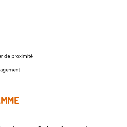
er de proximité
anagement
AMME