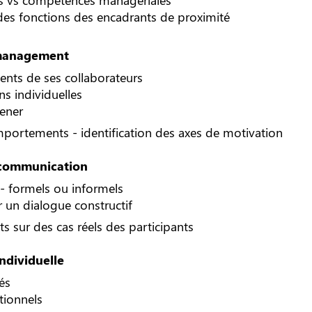
 des fonctions des encadrants de proximité
 management
nts de ses collaborateurs
ns individuelles
mener
mportements - identification des axes de motivation
e communication
 - formels ou informels
r un dialogue constructif
ts sur des cas réels des participants
ndividuelle
tés
tionnels