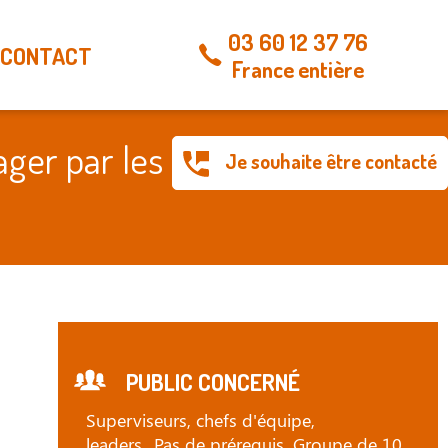
03 60 12 37 76
CONTACT
France entière
ger par les
Je souhaite être contacté
PUBLIC CONCERNÉ
Superviseurs, chefs d'équipe,
leaders...Pas de prérequis. Groupe de 10