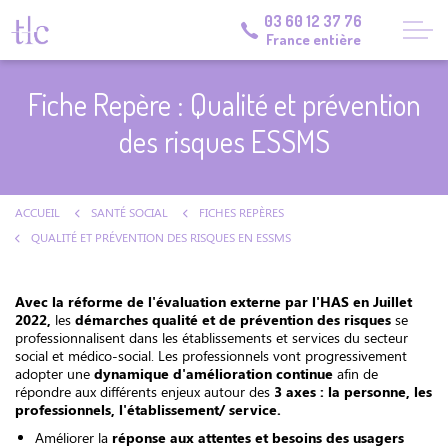
03 60 12 37 76
France entière
Fiche Repère : Qualité et prévention
des risques ESSMS
ACCUEIL
SANTÉ SOCIAL
FICHES REPÈRES
QUALITÉ ET PRÉVENTION DES RISQUES EN ESSMS
Avec la réforme de l'évaluation externe par l'HAS en Juillet
2022,
les
démarches qualité et de prévention des risques
se
professionnalisent dans les établissements et services du secteur
social et médico-social. Les professionnels vont progressivement
adopter une
dynamique d'amélioration continue
afin de
répondre aux différents enjeux autour des
3 axes : la personne, les
professionnels, l'établissement/ service.
Améliorer la
réponse aux attentes et besoins des usagers