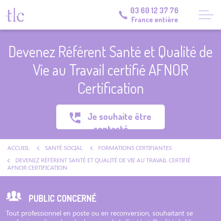
03 60 12 37 76
France entière
Devenez Référent Santé et Qualité de
Vie au Travail certifié AFNOR
Certification
Je souhaite être
contacté
ACCUEIL
SANTÉ SOCIAL
FORMATIONS CERTIFIANTES
DEVENEZ RÉFÉRENT SANTÉ ET QUALITÉ DE VIE AU TRAVAIL CERTIFIÉ
AFNOR CERTIFICATION
PUBLIC CONCERNÉ
Tout professionnel en poste ou en reconversion, souhaitant se