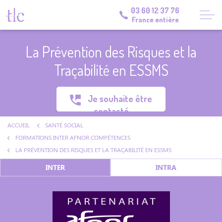
03 60 12 37 76
France entière
La Prévention des Risques et la
Traçabilité en ESSMS
Je souhaite être
contacté
ACCUEIL
SANTÉ SOCIAL
FORMATIONS INTER AFNOR COMPÉTENCES
LA PRÉVENTION DES RISQUES ET LA TRAÇABILITÉ EN ESSMS
INTER
INTRA