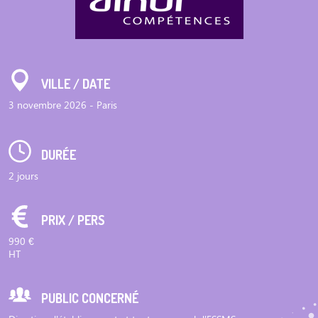
VILLE / DATE
3 novembre 2026 - Paris
DURÉE
2 jours
PRIX / PERS
990 €
HT
PUBLIC CONCERNÉ