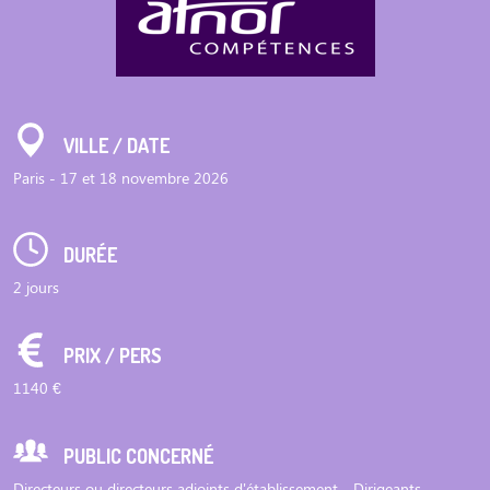
VILLE / DATE
Paris - 17 et 18 novembre 2026
DURÉE
2 jours
PRIX / PERS
1140 €
PUBLIC CONCERNÉ
Directeurs ou directeurs adjoints d'établissement - Dirigeants