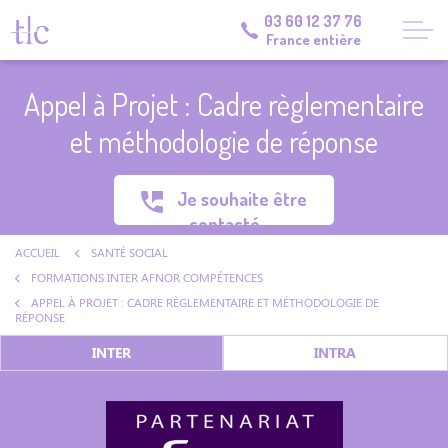
03 60 12 37 76
France entière
Appel à Projet : Cadre règlementaire
et méthodologie de réponse
Je souhaite être
contacté
ACCUEIL
SANTÉ SOCIAL
FORMATIONS INTER AFNOR COMPÉTENCES
APPEL À PROJET : CADRE RÈGLEMENTAIRE ET MÉTHODOLOGIE DE
RÉPONSE
INTER
INTRA