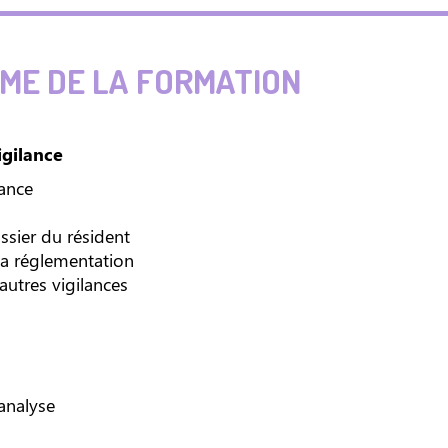
E DE LA FORMATION
igilance
lance
ssier du résident
 la réglementation
 autres vigilances
analyse