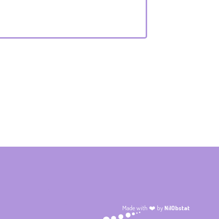
Made with ❤️ by
NilObstat