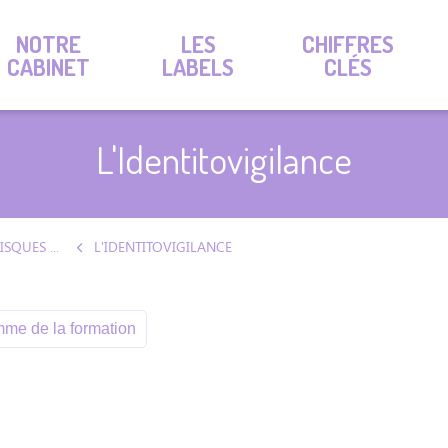
NOTRE
LES
CHIFFRES
CABINET
LABELS
CLÉS
L'Identitovigilance
PRÉVENTION DES RISQUES ET SANTÉ SÉCURITÉ AU TRAVAIL
L'IDENTITOVIGILANCE
me de la formation