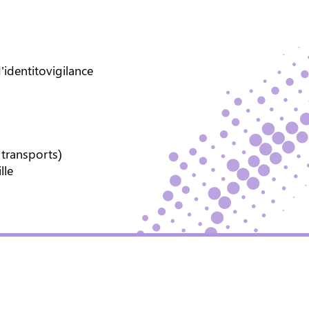
d'identitovigilance
 transports)
lle