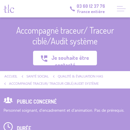
03 60 12 37 76
France entière
Accompagné traceur/ Traceur
ciblé/Audit système
Je souhaite être
contacté
ACCUEIL
SANTÉ SOCIAL
QUALITÉ & ÉVALUATION HAS
ACCOMPAGNÉ TRACEUR/ TRACEUR CIBLÉ/AUDIT SYSTÈME
PUBLIC CONCERNÉ
Personnel soignant, d’encadrement et d’animation. Pas de prérequis.
DURÉE