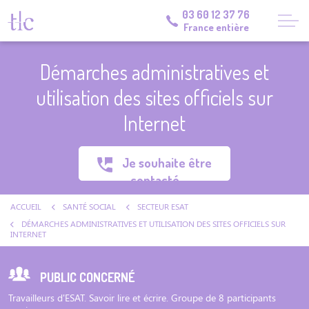
03 60 12 37 76
France entière
Démarches administratives et
utilisation des sites officiels sur
Internet
Je souhaite être
contacté
ACCUEIL
SANTÉ SOCIAL
SECTEUR ESAT
DÉMARCHES ADMINISTRATIVES ET UTILISATION DES SITES OFFICIELS SUR
INTERNET
PUBLIC CONCERNÉ
Travailleurs d'ESAT. Savoir lire et écrire. Groupe de 8 participants