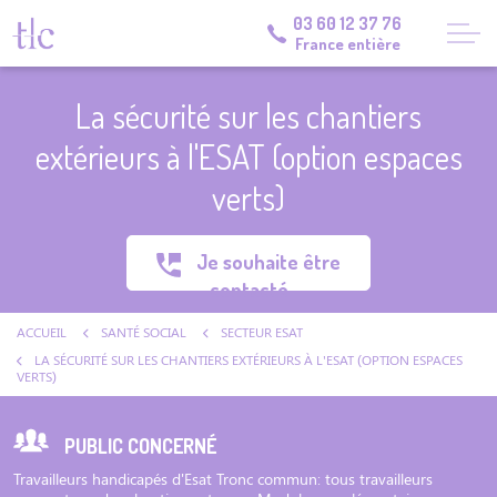
03 60 12 37 76
France entière
La sécurité sur les chantiers
extérieurs à l'ESAT (option espaces
verts)
Je souhaite être
contacté
ACCUEIL
SANTÉ SOCIAL
SECTEUR ESAT
LA SÉCURITÉ SUR LES CHANTIERS EXTÉRIEURS À L'ESAT (OPTION ESPACES
VERTS)
PUBLIC CONCERNÉ
Travailleurs handicapés d'Esat Tronc commun: tous travailleurs