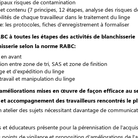
ncipaux risques de contamination
 et contenu (7 principes, 12 étapes, analyse des risque
lités de chaque travailleur dans le traitement du linge
 les protocoles, fiches d'enregistrement à formaliser
C à toutes les étapes des activités de blanchisserie
hisserie selon la norme RABC:
 en avant
on entre zone de tri, SAS et zone de finition
e et d'expédition du linge
ravail et manipulation du linge
améliorations mises en œuvre de façon efficace au sei
 et accompagnement des travailleurs rencontrés le plu
 atelier des sujets nécessitant davantage de communica
 et éducateurs présente pour la pérennisation de l'acqu
 points de vigilance et proposition d'améliorations de l'at