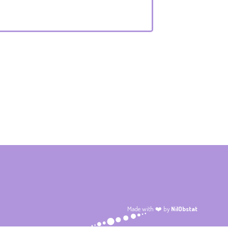
Made with ❤️ by
NilObstat