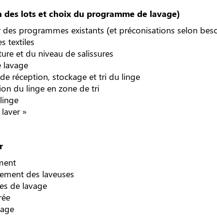
on des lots et choix du programme de lavage)
r des programmes existants (et préconisations selon beso
s textiles
ure et du niveau de salissures
 lavage
de réception, stockage et tri du linge
on du linge en zone de tri
linge
 laver »
r
ment
gement des laveuses
es de lavage
rée
vage