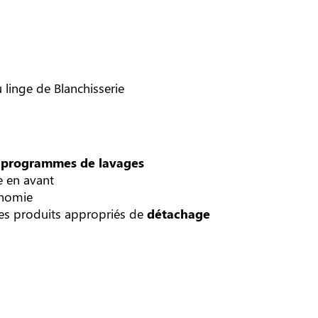
 linge de Blanchisserie
t
programmes de lavages
e en avant
onomie
c les produits appropriés de
détachage