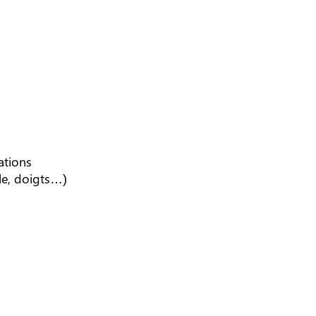
ations
ale, doigts…)