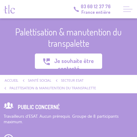
03 60 12 37 76
France entière
Palettisation & manutention du
transpalette
Je souhaite être
contacté
ACCUEIL
SANTÉ SOCIAL
SECTEUR ESAT
PALETTISATION & MANUTENTION DU TRANSPALETTE
PUBLIC CONCERNÉ
Travailleurs d'ESAT. Aucun prérequis. Groupe de 8 participants
maximum.