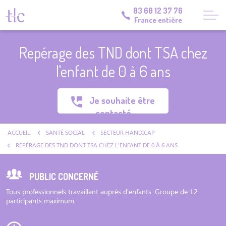
03 60 12 37 76
France entière
Repérage des TND dont TSA chez
l'enfant de 0 à 6 ans
Je souhaite être
contacté
ACCUEIL
SANTÉ SOCIAL
SECTEUR HANDICAP
REPÉRAGE DES TND DONT TSA CHEZ L'ENFANT DE 0 À 6 ANS
PUBLIC CONCERNÉ
Tous professionnels travaillant auprès d'enfants. Groupe de 12
participants maximum.