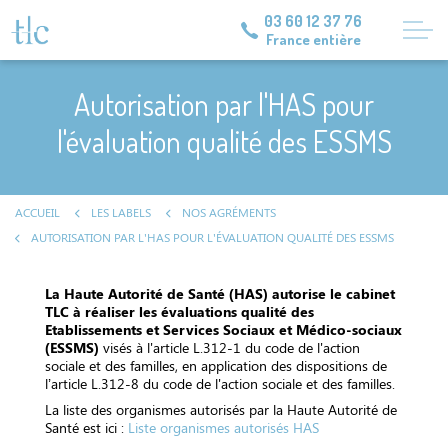
03 60 12 37 76
France entière
Autorisation par l'HAS pour
l'évaluation qualité des ESSMS
ACCUEIL
LES LABELS
NOS AGRÉMENTS
AUTORISATION PAR L'HAS POUR L'ÉVALUATION QUALITÉ DES ESSMS
La Haute Autorité de Santé (HAS) autorise le cabinet
TLC à réaliser les évaluations qualité des
Etablissements et Services Sociaux et Médico-sociaux
(ESSMS)
visés à l'article L.312-1 du code de l'action
sociale et des familles, en application des dispositions de
l’article L.312-8 du code de l'action sociale et des familles.
La liste des organismes autorisés par la Haute Autorité de
Santé est ici :
Liste organismes autorisés HAS